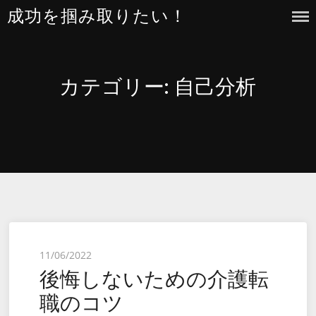
Skip
成功を掴み取りたい！
to
content
カテゴリー:
自己分析
Posted
11/06/2022
後悔しないための介護転
on
職のコツ